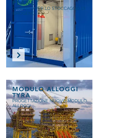
PLANET
CABINATO PER LO STOCCAGGIO DI
IDROGENO
MODULO ALLOGGI
TYRA
PROGETTAZIONE NUOVO MODULO
ALLOGGI