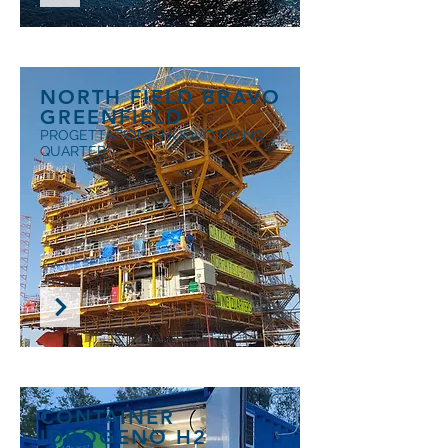
NORTH FIELD BRAVO
GREENFIELD
PROGETTAZIONE NUOVO LIVING
QUARTER
CONTAINER
IDROGENO H2